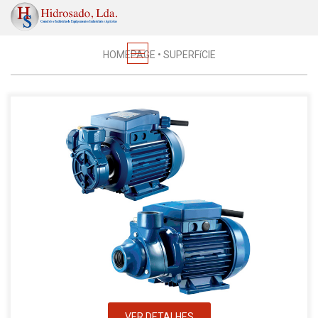
Electrobombas
HOMEPAGE
•
SUPERFíCIE
VER DETALHES