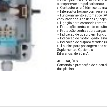
» Caixa plástica 25x20x14cm em
transparente em policarbonato.
» Contactor e relé térmico da ma
» Interruptor horário com reser
» Funcionamento automático (AU
comutador de 3 posições c/ cápsu
» Ligação para comando remoto d
» Protecção contra curto-circuito
» Protecção contra sobrecargas a
» Indicação de quadro em funcio
» Indicação de motor ligado (sina
» Indicação de disparo térmico (s
» 4 bucins para passagem dos ca
Suplementos Opcionais:
Diferencial de 30 mA
APLICAÇÕES
Comando e protecção de electrob
das piscinas.