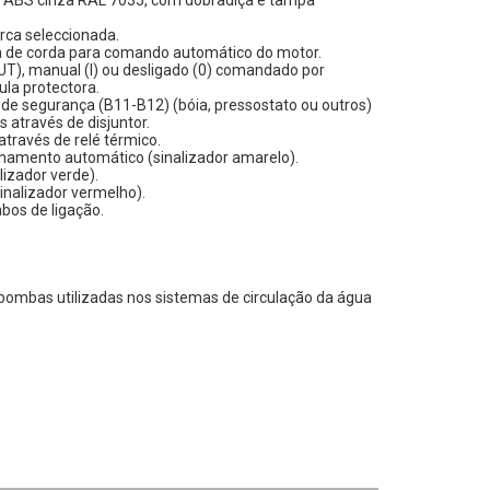
 ABS cinza RAL 7035, com dobradiça e tampa
rca seleccionada.
va de corda para comando automático do motor.
T), manual (I) ou desligado (0) comandado por
la protectora.
e segurança (B11-B12) (bóia, pressostato ou outros)
s através de disjuntor.
través de relé térmico.
namento automático (sinalizador amarelo).
lizador verde).
inalizador vermelho).
bos de ligação.
ombas utilizadas nos sistemas de circulação da água