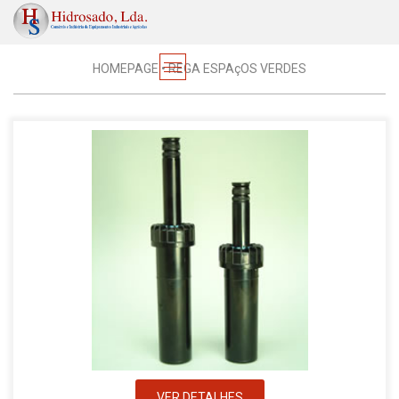
Regas
HOMEPAGE
•
REGA ESPAçOS VERDES
VER DETALHES