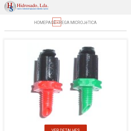
Regas
HOMEPAGE
•
REGA MICROJéTICA
VER DETALHES